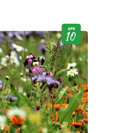
APR
10