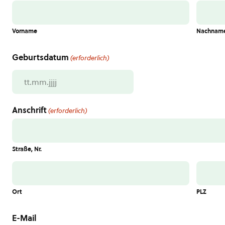
Vorname
Nachnam
Geburtsdatum
(erforderlich)
TT
Punkt
Anschrift
MM
(erforderlich)
Punkt
JJJJ
Straße, Nr.
Ort
PLZ
E-Mail