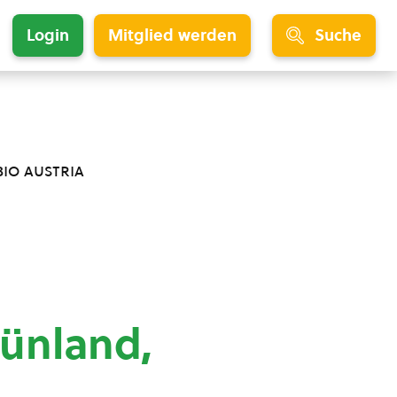
Login
Mitglied werden
Suche
bio austria
rünland,