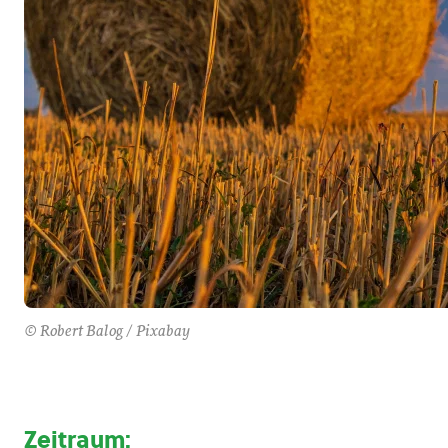
© Robert Balog / Pixabay
Zeitraum
: