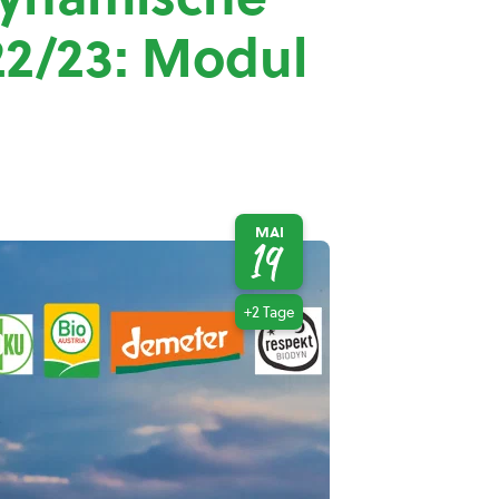
22/23: Modul
MAI
19
+2 Tage