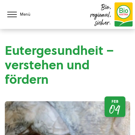
Bio,
regional,
Menü
sicher.
Eutergesundheit –
verstehen und
fördern
FEB
04