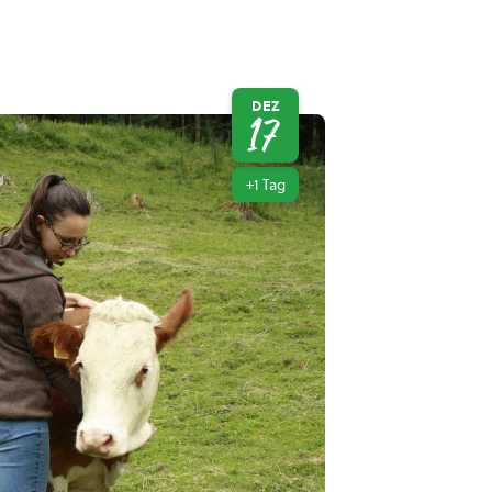
DEZ
17
+1 Tag