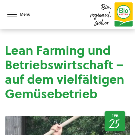
Bio,
regional,
Menü
sicher.
Lean Farming und
Betriebswirtschaft –
auf dem vielfältigen
Gemüsebetrieb
FEB
25