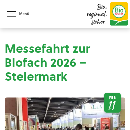
Bio,
regional,
Menü
sicher.
Messefahrt zur
Biofach 2026 –
Steiermark
FEB
11