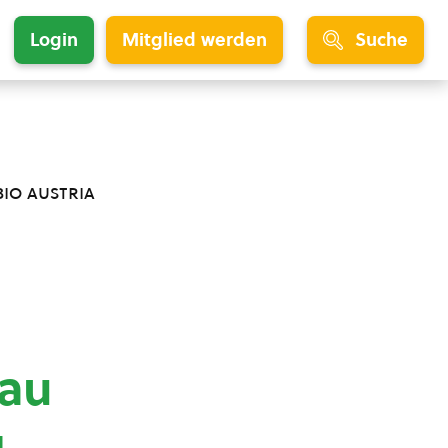
Login
Mitglied werden
Suche
bio austria
bau
g