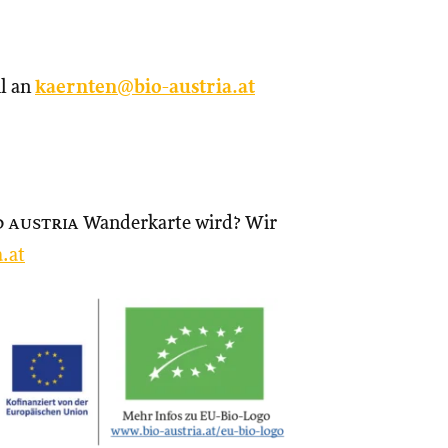
l an
kaernten@bio-austria.at
o austria
Wanderkarte wird? Wir
.at