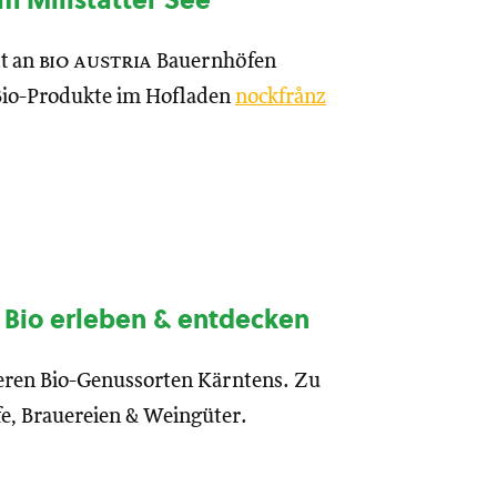
 Millstätter See
tt an
bio austria
Bauernhöfen
 Bio-Produkte im Hofladen
nockfrånz
 Bio erleben & entdecken
deren Bio-Genussorten Kärntens. Zu
fe, Brauereien & Weingüter.