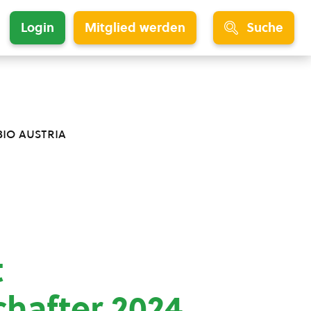
Login
Mitglied werden
Suche
bio austria
t
chafter 2024