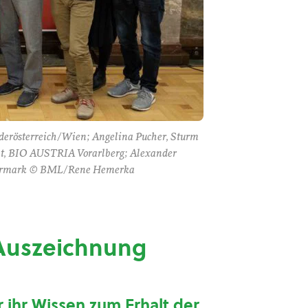
derösterreich/Wien; Angelina Pucher, Sturm
lt, BIO AUSTRIA Vorarlberg; Alexander
teiermark © BML/Rene Hemerka
 Auszeichnung
 ihr Wissen zum Erhalt der