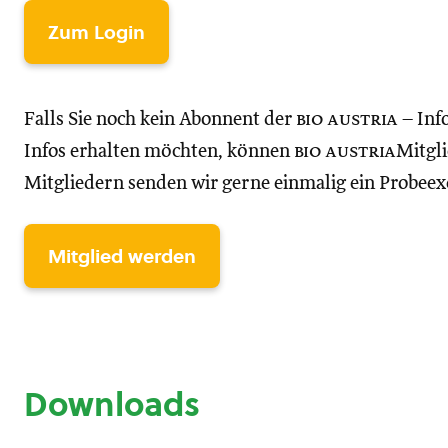
Zum Login
Falls Sie noch kein Abonnent der
bio austria
– Inf
Infos erhalten möchten, können
bio austria
Mitgli
Mitgliedern senden wir gerne einmalig ein Probee
Mitglied werden
Downloads