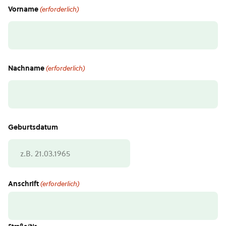
Vorname
(erforderlich)
Nachname
(erforderlich)
Geburtsdatum
TT
Schrägstrich
MM
Anschrift
(erforderlich)
Schrägstrich
JJJJ