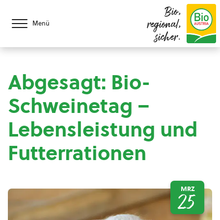
Bio,
regional,
Menü
sicher.
Abgesagt: Bio-
Schweinetag –
Lebensleistung und
Futterrationen
MRZ
25