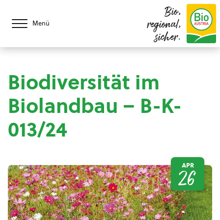
Bio,
regional,
Menü
sicher.
Biodiversität im
Biolandbau – B-K-
013/24
APR
26