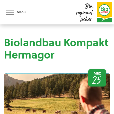
Bio,
regional,
Menü
sicher.
Biolandbau Kompakt
Hermagor
MRZ
25