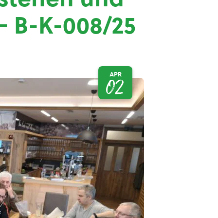
– B-K-008/25
APR
02