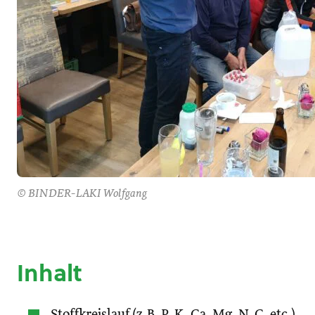
© BINDER-LAKI Wolfgang
Inhalt
Stoffkreislauf (z.B. P, K, Ca, Mg, N, C, etc.)