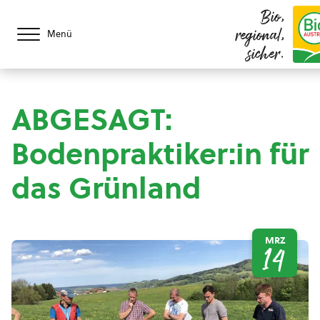
Bio,
regional,
Menü
sicher.
ABGESAGT:
Bodenpraktiker:in für
das Grünland
MRZ
14