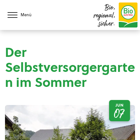
Bio,
regional,
Menü
sicher.
Der
Selbstversorgergarte
n im Sommer
JUN
07