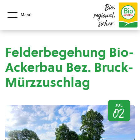
Bio,
regional,
Menü
sicher.
Felderbegehung Bio-
Ackerbau Bez. Bruck-
Mürzzuschlag
JUL
02