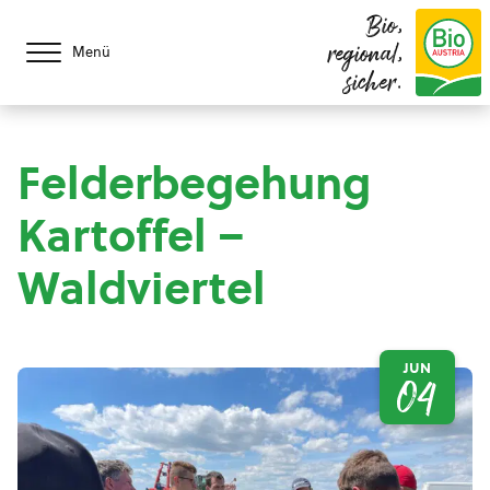
Bio,
regional,
Menü
sicher.
Felderbegehung
Kartoffel –
Waldviertel
JUN
04