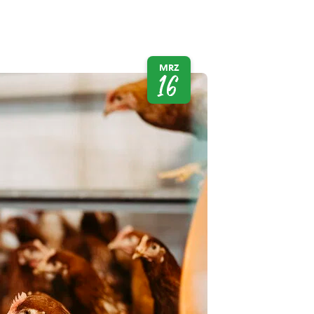
MRZ
16