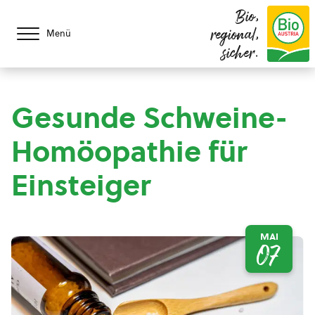
Bio,
regional,
Menü
sicher.
Gesunde Schweine-
Homöopathie für
Einsteiger
MAI
07