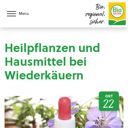
Bio,
regional,
Menü
sicher.
Heilpflanzen und
Hausmittel bei
Wiederkäuern
OKT
22