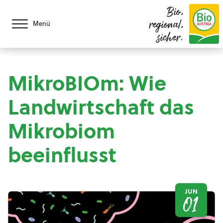
Bio,
regional,
Menü
sicher.
MikroBIOm: Wie
Landwirtschaft das
Mikrobiom
beeinflusst
JUN
01