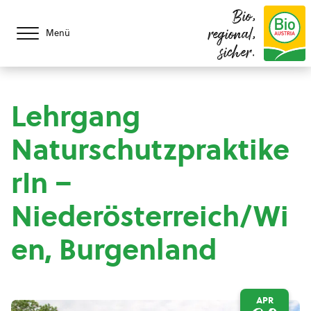
Bio,
regional,
Menü
sicher.
Lehrgang
Naturschutzpraktike
rIn –
Niederösterreich/Wi
en, Burgenland
APR