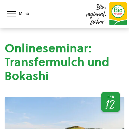
Bio,
regional,
Menü
sicher.
Onlineseminar:
Transfermulch und
Bokashi
FEB
12