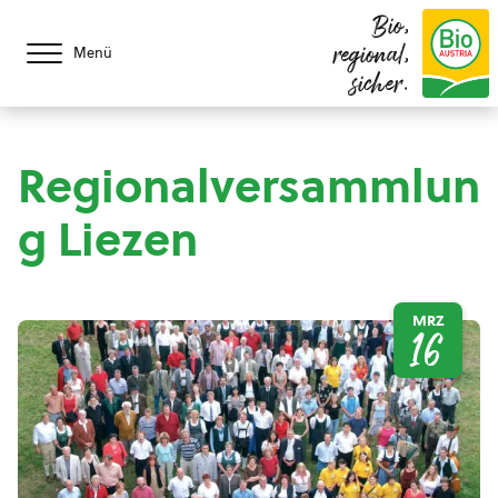
Bio,
regional,
Menü
sicher.
Regionalversammlun
g Liezen
MRZ
16