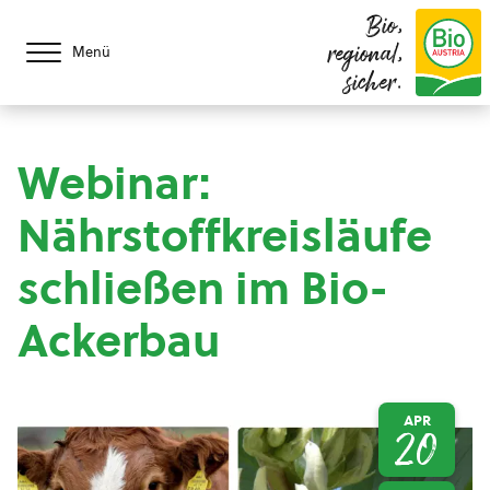
Bio,
regional,
Menü
sicher.
Webinar:
Nährstoffkreisläufe
schließen im Bio-
Ackerbau
APR
20