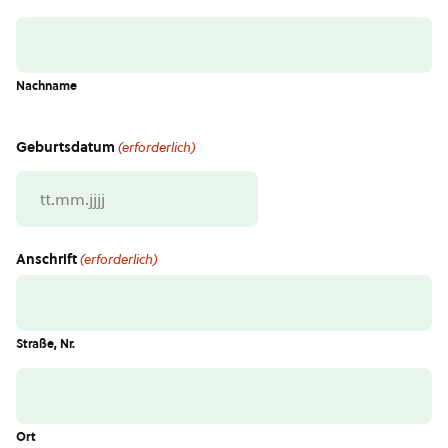
Nachname
Geburtsdatum
(erforderlich)
TT
Punkt
MM
Anschrift
(erforderlich)
Punkt
JJJJ
Straße, Nr.
Ort