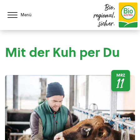
Bio,
regional,
Menü
sicher.
Mit der Kuh per Du
MRZ
11