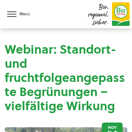
Bio,
regional,
Menü
sicher.
Webinar: Standort-
und
fruchtfolgeangepass
te Begrünungen –
vielfältige Wirkung
NOV