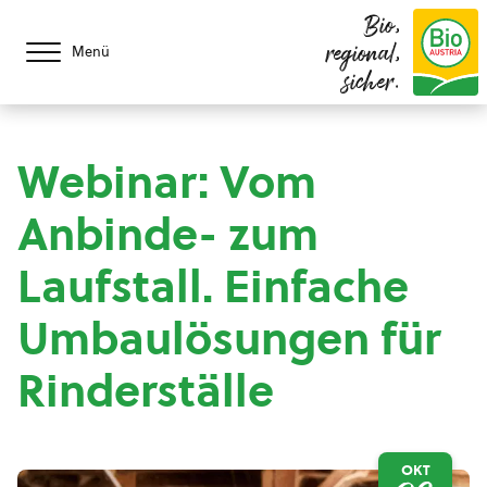
Bio,
regional,
Menü
sicher.
Webinar: Vom
Anbinde- zum
Laufstall. Einfache
Umbaulösungen für
Rinderställe
OKT