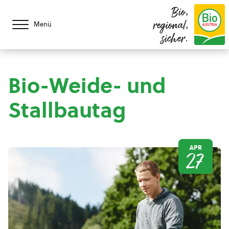
Bio,
regional,
Menü
sicher.
Bio-Weide- und
Stallbautag
APR
27