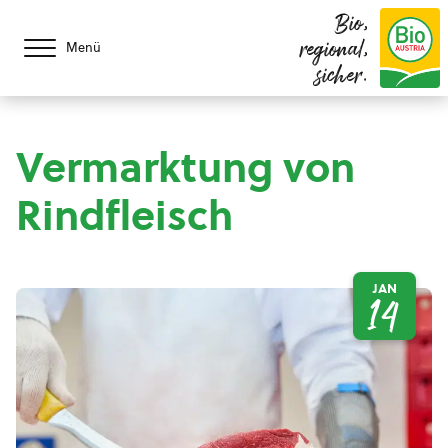
Bio,
regional,
Menü
sicher.
Vermarktung von
Rindfleisch
JAN
14