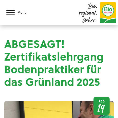
Bio,
regional,
Menü
sicher.
ABGESAGT!
Zertifikatslehrgang
Bodenpraktiker für
das Grünland 2025
FEB
19