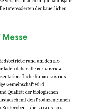
e verspricht auch im Jubiläumsjahr
lle Interessierten der bäuerlichen
f Messe
iedsbetriebe rund um den
bio
r laden daher alle
bio austria
räsentationsfläche für
bio austria
tige Gemeinschaft wird
 und Qualität der biologischen
Austausch mit den Produzent:innen
en Kostproben – die
bio austria