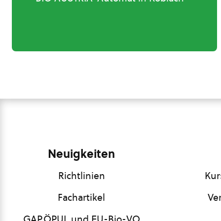
Neuigkeiten
Richtlinien
Kur
Fachartikel
Ve
GAP,ÖPUL und EU-Bio-VO