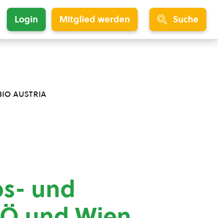
Login
Mitglied werden
Suche
bio austria
s- und
 NÖ und Wien