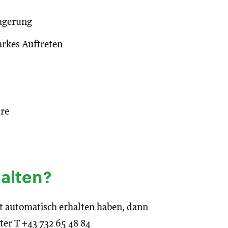
Lagerung
arkes Auftreten
are
halten?
icht automatisch erhalten haben, dann
er T +43 732 65 48 84