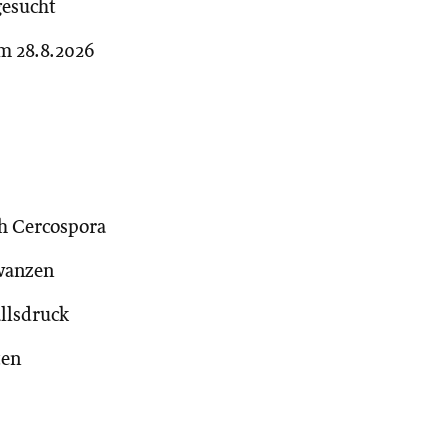
gesucht
m 28.8.2026
h Cercospora
wanzen
llsdruck
ten