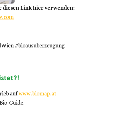
 diesen Link hier verwenden:
w.com
dWien #bioausüberzeugung
istet?!
rieb auf
www.biomap.at
 Bio-Guide!