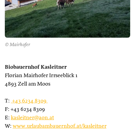
© Mairhofer
Biobauernhof Kasleitner
Florian Mairhofer Irrseeblick 1
4893 Zell am Moos
T:
+43 6234 8309
F: +43 6234 8309
E:
kasleitner@aon.at
W:
www.urlaubambauernhof.at/kasleitner