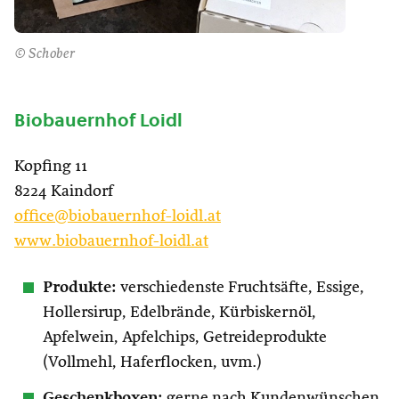
© Schober
Biobauernhof Loidl
Kopfing 11
8224 Kaindorf
off
ice@biobauernhof-loidl.at
www.biobauernhof-loidl.at
Produkte:
verschiedenste Fruchtsäfte, Essige,
Hollersirup, Edelbrände, Kürbiskernöl,
Apfelwein, Apfelchips, Getreideprodukte
(Vollmehl, Haferflocken, uvm.)
Geschenkboxen:
gerne nach Kundenwünschen