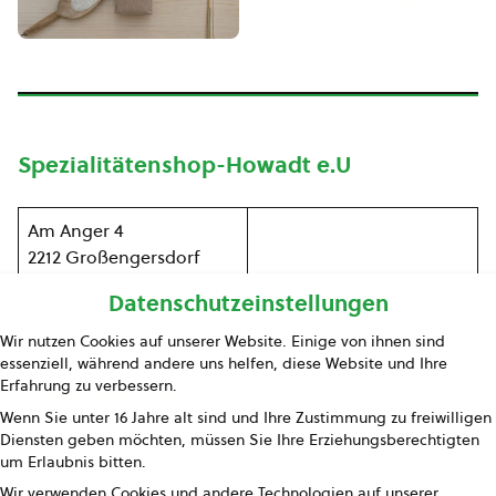
Spezialitätenshop-Howadt e.U
Am Anger 4
2212 Großengersdorf
office@shopbio.at
Datenschutzeinstellungen
shopbio.at/p/geschenk-
box
,
Wir nutzen Cookies auf unserer Website. Einige von ihnen sind
shopbio.at
,
essenziell, während andere uns helfen, diese Website und Ihre
Erfahrung zu verbessern.
shopbio.at/p/geschenk-
box-20eur
,
Wenn Sie unter 16 Jahre alt sind und Ihre Zustimmung zu freiwilligen
Diensten geben möchten, müssen Sie Ihre Erziehungsberechtigten
shopbio.at/p/
geschenk
-
um Erlaubnis bitten.
box-30eur
,
Wir verwenden Cookies und andere Technologien auf unserer
shopbio.at/p/geschenk-