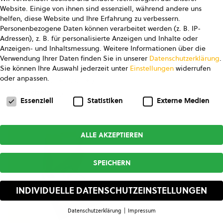
Website. Einige von ihnen sind essenziell, während andere uns
box-50eur
helfen, diese Website und Ihre Erfahrung zu verbessern.
Personenbezogene Daten können verarbeitet werden (z. B. IP-
Geschenkboxen:
Adressen), z. B. für personalisierte Anzeigen und Inhalte oder
Geschenkboxen in
Anzeigen- und Inhaltsmessung.
Weitere Informationen über die
unterschiedlichen
Verwendung Ihrer Daten finden Sie in unserer
Datenschutzerklärung
.
Größen
Sie können Ihre Auswahl jederzeit unter
Einstellungen
widerrufen
oder anpassen.
(20,– €, 30,– €, 50,– €)
Gutscheine:
ja
Datenschutzeinstellungen
Essenziell
Statistiken
Externe Medien
ALLE AKZEPTIEREN
SPEICHERN
INDIVIDUELLE DATENSCHUTZEINSTELLUNGEN
Datenschutzerklärung
Impressum
Datenschutzeinstellungen