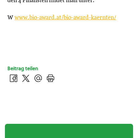
den 4 Finalisten findet man unter:
W
www.bio-award.at/bio-award-kaernten/
Beitrag teilen