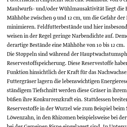
Maulwurfs- und/oder Wühlmausaktivität liegt die 
Mähhöhe zwischen 9 und 12 cm, um die Gefahr der
minimieren. Feldfutterbestände und hier insbeson
weisen in der Regel geringe Narbendichte auf. Dem
derartige Bestände eine Mähhöhe von 10 bis 12 cm.
Die Stoppeln sind während der Hauptwachstumspha
Reservestoffspeicherung. Diese Reservestoffe habe
Funktion hinsichtlich der Kraft für das Nachwachs
Futtergräser lagern die lebenswichtigen Energieres
ständigem Tiefschnitt werden diese Gräser in ih
büßen ihre Konkurrenzkraft ein. Stattdessen breiten
Reservestoffe in der Wurzel wie zum Beispiel bei
Löwenzahn, in den Rhizomen beispielsweise bei der
bei der Gemeinen Rispe eingelagert sind. In Unter