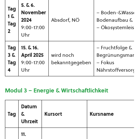
5. & 6.
Tag
November
– Boden-&Wasser
1 &
2024
Absdorf, NÖ
Bodenaufbau &
Tag
9:00-17:00
– Ökosystemleist
2
Uhr
Tag
15. & 16.
– Fruchtfolge &
3 &
April 2025
wird noch
Begrünungsmana
Tag
9:00-17:00
bekanntgegeben
– Fokus
4
Uhr
Nährstoffversorg
Modul 3 – Energie & Wirtschaftlichkeit
Datum
Tag
&
Kursort
Kursname
Uhrzeit
11.