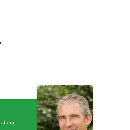
be
eratung