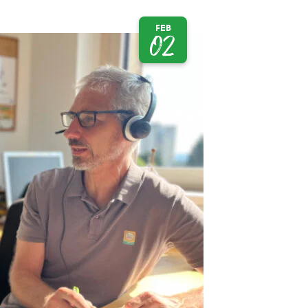
FEB
02