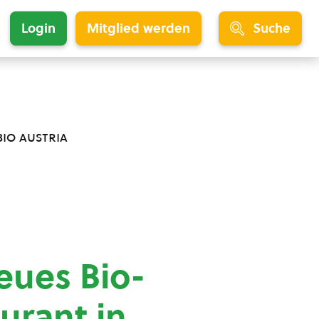
Login
Mitglied werden
Suche
bio austria
eues Bio-
aurant in