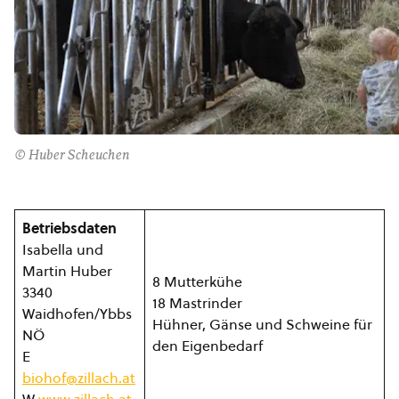
© Huber Scheuchen
Betriebsdaten
Isabella und
Martin Huber
8 Mutterkühe
3340
18 Mastrinder
Waidhofen/Ybbs
Hühner, Gänse und Schweine für
NÖ
den Eigenbedarf
E
biohof@zillach.at