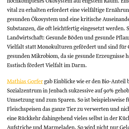
hochkomplexes Ökosystem auf engstem Raum. Eine 
vital zu erhalten erfordert eine vielfältige Ernähr
gesunden Ökosystem und eine kritische Auseinand
Substanzen, die oft leichtfertig eingesetzt werden. S
Landwirtschaft: Gesunde Böden und gesunde Pfla
Vielfalt statt Monokulturen gefördert und sind für
gesunden Mikrobiom, da sie gesunde Erzeugnisse h
Esstisch fördert Vielfalt im Darm.
Mathias Gorfer
gab Einblicke wie er den Bio-Anteil 
Sozialzentrum in Jenbach sukzessive auf 90% gehobe
Umsetzung und zum Sparen. So ist beispielsweise für
Fleischspeisen das ganze Tier zu verwerten und nich
eine Rückkehr dahingehend vieles selbst in der Küc
Aufstriche und Marmeladen. So wird nicht nur Gel