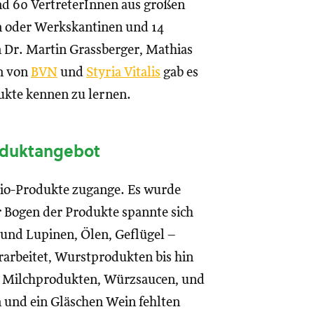
nd 60 VertreterInnen aus großen
rn oder Werkskantinen und 14
n Dr. Martin Grassberger, Mathias
n von
BVN
und
Styria Vitalis
gab es
ukte kennen zu lernen.
oduktangebot
 Bio-Produkte zugange. Es wurde
r Bogen der Produkte spannte sich
und Lupinen, Ölen, Geflügel –
rarbeitet, Wurstprodukten bis hin
e, Milchprodukten, Würzsaucen, und
 und ein Gläschen Wein fehlten