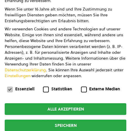
Erfahrung zu verbessern.
Impressum
Wenn Sie unter 16 Jahre alt sind und Ihre Zustimmung zu
freiwilligen Diensten geben möchten, müssen Sie Ihre
Datenschutz
Erziehungsberechtigten um Erlaubnis bitten.
Wir verwenden Cookies und andere Technologien auf unserer
AGB
Website. Einige von ihnen sind essenziell, während andere uns
helfen, diese Website und Ihre Erfahrung zu verbessern.
AGB Marketing GmbH
Personenbezogene Daten können verarbeitet werden (z. B. IP-
Adressen), z. B. für personalisierte Anzeigen und Inhalte oder
AGB Bildung
Anzeigen- und Inhaltsmessung.
Weitere Informationen über die
Verwendung Ihrer Daten finden Sie in unserer
Newsletter
Datenschutzerklärung
.
Sie können Ihre Auswahl jederzeit unter
Einstellungen
widerrufen oder anpassen.
Datenschutzeinstellungen
FOLGE UNS
Essenziell
Statistiken
Externe Medien
ALLE AKZEPTIEREN
Copyright © 2026
bio austria
SPEICHERN