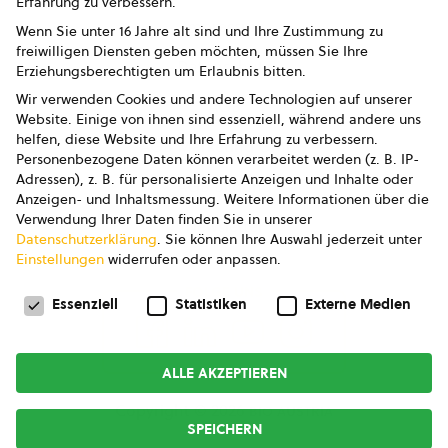
Erfahrung zu verbessern.
Impressum
Wenn Sie unter 16 Jahre alt sind und Ihre Zustimmung zu
freiwilligen Diensten geben möchten, müssen Sie Ihre
Datenschutz
Erziehungsberechtigten um Erlaubnis bitten.
Wir verwenden Cookies und andere Technologien auf unserer
AGB
Website. Einige von ihnen sind essenziell, während andere uns
helfen, diese Website und Ihre Erfahrung zu verbessern.
AGB Marketing GmbH
Personenbezogene Daten können verarbeitet werden (z. B. IP-
Adressen), z. B. für personalisierte Anzeigen und Inhalte oder
AGB Bildung
Anzeigen- und Inhaltsmessung.
Weitere Informationen über die
Verwendung Ihrer Daten finden Sie in unserer
Newsletter
Datenschutzerklärung
.
Sie können Ihre Auswahl jederzeit unter
Einstellungen
widerrufen oder anpassen.
Datenschutzeinstellungen
FOLGE UNS
Essenziell
Statistiken
Externe Medien
ALLE AKZEPTIEREN
Copyright © 2026
bio austria
SPEICHERN