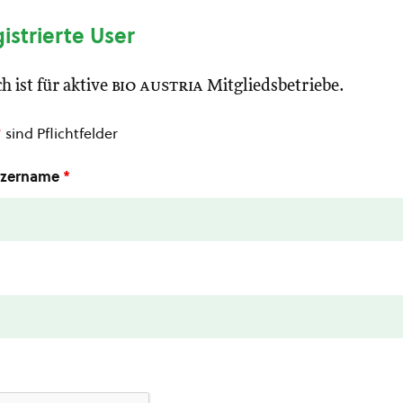
gistrierte User
h ist für aktive
bio austria
Mitgliedsbetriebe.
*
sind Pflichtfelder
utzername
*