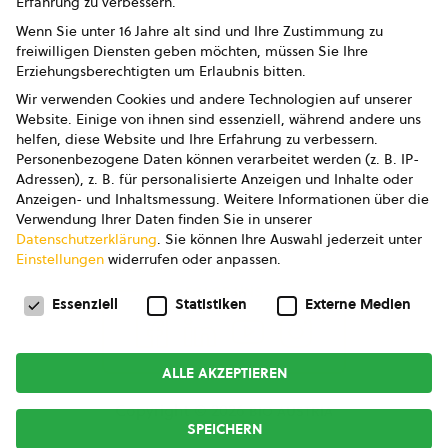
Erfahrung zu verbessern.
Impressum
Wenn Sie unter 16 Jahre alt sind und Ihre Zustimmung zu
freiwilligen Diensten geben möchten, müssen Sie Ihre
Datenschutz
Erziehungsberechtigten um Erlaubnis bitten.
Wir verwenden Cookies und andere Technologien auf unserer
AGB
Website. Einige von ihnen sind essenziell, während andere uns
helfen, diese Website und Ihre Erfahrung zu verbessern.
AGB Marketing GmbH
Personenbezogene Daten können verarbeitet werden (z. B. IP-
Adressen), z. B. für personalisierte Anzeigen und Inhalte oder
AGB Bildung
Anzeigen- und Inhaltsmessung.
Weitere Informationen über die
Verwendung Ihrer Daten finden Sie in unserer
Newsletter
Datenschutzerklärung
.
Sie können Ihre Auswahl jederzeit unter
Einstellungen
widerrufen oder anpassen.
Datenschutzeinstellungen
FOLGE UNS
Essenziell
Statistiken
Externe Medien
ALLE AKZEPTIEREN
Copyright © 2026
bio austria
SPEICHERN